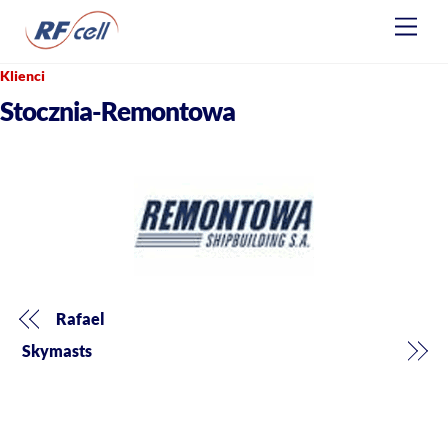
Skip
Men
to
content
Klienci
Stocznia-Remontowa
Rafael
Skymasts